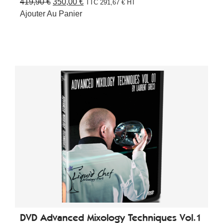
419,90
€
350,00
€
TTC
291,67
€
HT
Ajouter Au Panier
DVD Advanced Mixology Techniques Vol.1