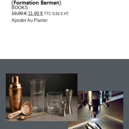
(Formation Barman)
BOOKS
19,90
€
11,90
€
TTC
9,92
€
HT
Ajouter Au Panier