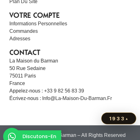
Plan Du Site
VOTRE COMPTE
Informations Personnelles
Commandes
Adresses
CONTACT
La Maison du Barman
50 Rue Sedaine
75011 Paris
France
Appelez-nous :
+33 9 82 56 83 39
Écrivez-nous :
Info@la-Maison-Du-Barman.fr
1933
▴
© 2011 – La Maison du Barman – All Rights Reserved
Discutons-En