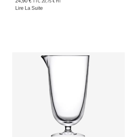
24,90
€
TTC
20,75
€
HT
Lire La Suite