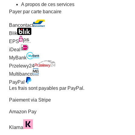
A propos de ces services
Payer par carte bancaire
Bancontact
Blik
EPS
iDeal
MyBank
Przelewy24
Multibanco
PayPal
Les frais sont payables par PayPal.
Paiement via Stripe
Amazon Pay
Klarna