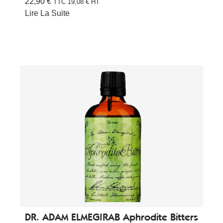
22,90
€
TTC
19,08
€
HT
Lire La Suite
DR. ADAM ELMEGIRAB Aphrodite Bitters