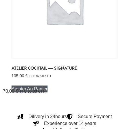
ATELIER COCKTAIL — SIGNATURE
105,00
€
TTC
87,50
€
HT
Ajouter Au Panier
70,00
€
TTC
58,33
€
HT
Dilivery in 24hours
Secure Payment
Experience over 14 years