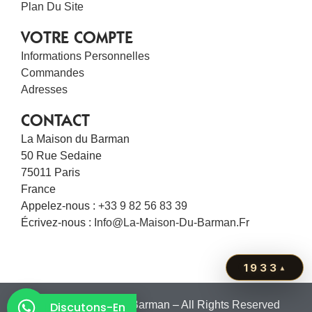
Plan Du Site
VOTRE COMPTE
Informations Personnelles
Commandes
Adresses
CONTACT
La Maison du Barman
50 Rue Sedaine
75011 Paris
France
Appelez-nous :
+33 9 82 56 83 39
Écrivez-nous :
Info@la-Maison-Du-Barman.fr
1933
▴
© 2011 – La Maison du Barman – All Rights Reserved
Discutons-En