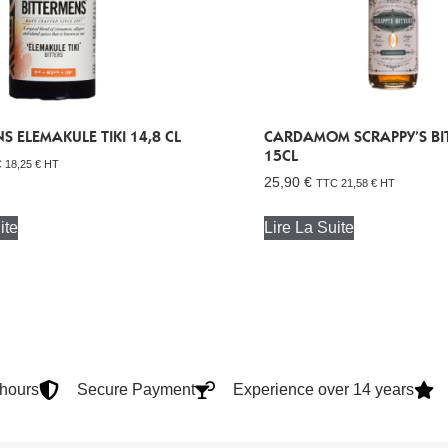
S ELEMAKULE TIKI 14,8 CL
CARDAMOM SCRAPPY’S BI
15CL
C
18,25
€
HT
25,90
€
TTC
21,58
€
HT
ite
Lire La Suite
4hours
Secure Payment
Experience over 14 years