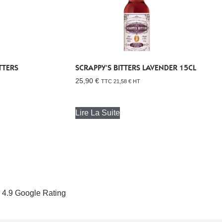
TTERS
SCRAPPY’S BITTERS LAVENDER 15CL
25,90
€
TTC
21,58
€
HT
Lire La Suite
4.9 Google Rating