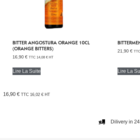
BITTER ANGOSTURA ORANGE 10CL
BITTERMEN
(ORANGE BITTERS)
21,90
€
TT
16,90
€
TTC
14,08
€
HT
Lire La Suite
Lire La Su
16,90
€
TTC
16,02
€
HT
Dilivery in 2