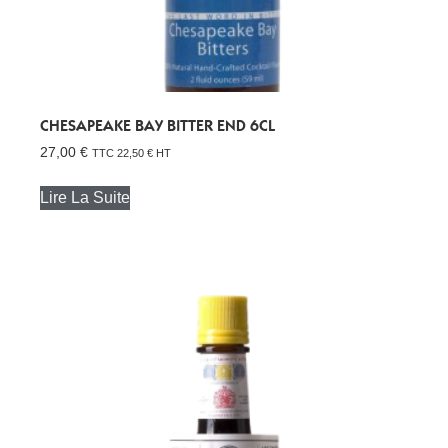
CHESAPEAKE BAY BITTER END 6CL
27,00
€
TTC
22,50
€
HT
Lire La Suite