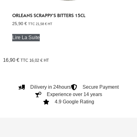
ORLEANS SCRAPPY’S BITTERS 15CL
25,90
€
TTC
21,58
€
HT
Lire La Suite
16,90
€
TTC
16,02
€
HT
Dilivery in 24hours
Secure Payment
Experience over 14 years
4.9 Google Rating