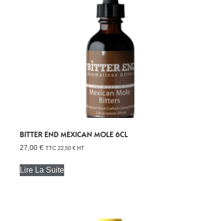
BITTER END MEXICAN MOLE 6CL
27,00
€
TTC
22,50
€
HT
Lire La Suite