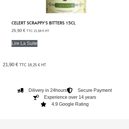
CELERT SCRAPPY’S BITTERS 15CL
25,90
€
TTC
21,58
€
HT
Lire La Suite
21,90
€
TTC
18,25
€
HT
Dilivery in 24hours
Secure Payment
Experience over 14 years
4.9 Google Rating