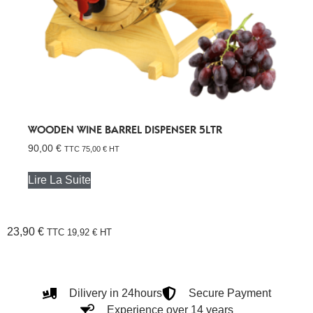
WOODEN WINE BARREL DISPENSER 5LTR
90,00
€
TTC
75,00
€
HT
Lire La Suite
23,90
€
TTC
19,92
€
HT
Dilivery in 24hours
Secure Payment
Experience over 14 years