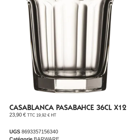
CASABLANCA PASABAHCE 36CL X12
23,90
€
TTC
19,92
€
HT
UGS
8693357156340
Catégorie
BARWARE