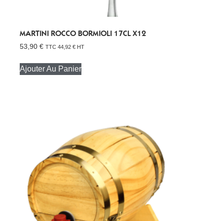
MARTINI ROCCO BORMIOLI 17CL X12
53,90
€
TTC
44,92
€
HT
Ajouter Au Panier