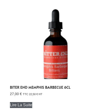
BITER END MEMPHIS BARBECUE 6CL
27,00
€
TTC
22,50
€
HT
Lire La Suite