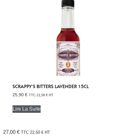
SCRAPPY’S BITTERS LAVENDER 15CL
25,90
€
TTC
21,58
€
HT
Lire La Suite
27,00
€
TTC
22,50
€
HT