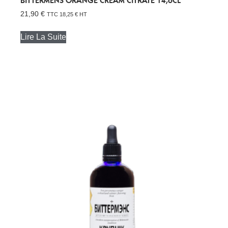
BITTERMENS ORANGE CREAM CITRATE 14,6CL
21,90
€
TTC
18,25
€
HT
Lire La Suite