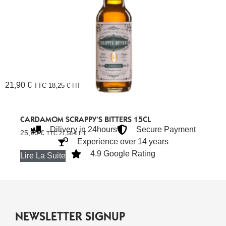
21,90
€
TTC
18,25
€
HT
CARDAMOM SCRAPPY’S BITTERS 15CL
Dilivery in 24hours
Secure Payment
25,90
€
TTC
21,58
€
HT
Experience over 14 years
4.9 Google Rating
Lire La Suite
NEWSLETTER SIGNUP