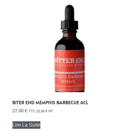
BITER END MEMPHIS BARBECUE 6CL
27,00
€
TTC
22,50
€
HT
Lire La Suite