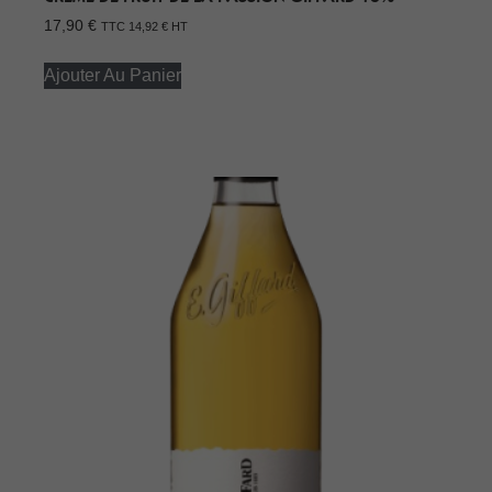
17,90
€
TTC
14,92
€
HT
Ajouter Au Panier