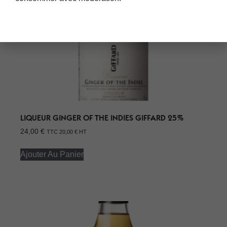
LIQUEUR GINGER OF THE INDIES GIFFARD 25%
24,00
€
TTC
20,00
€
HT
Ajouter Au Panier