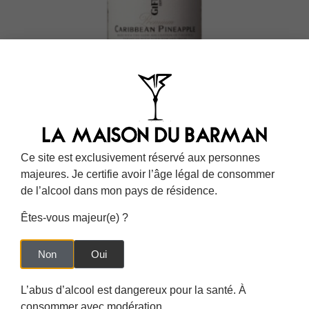
LIQUEUR ANANAS DES CARAÏBES GIFFARD 20%
23,00
€
TTC
19,17
€
HT
Ajouter Au Panier
Ce site est exclusivement réservé aux personnes
majeures. Je certifie avoir l’âge légal de consommer
de l’alcool dans mon pays de résidence.
Êtes-vous majeur(e) ?
Non
Oui
L’abus d’alcool est dangereux pour la santé. À
consommer avec modération.