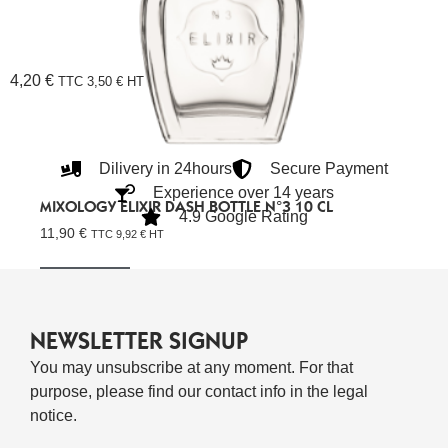
4,20
€
TTC
3,50
€
HT
Dilivery in 24hours
Secure Payment
Experience over 14 years
MIXOLOGY ELIXIR DASH BOTTLE N°3 10 CL
4.9 Google Rating
11,90
€
TTC
9,92
€
HT
Lire La Suite
NEWSLETTER SIGNUP
You may unsubscribe at any moment. For that
purpose, please find our contact info in the legal
notice.