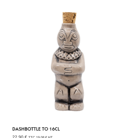
DASHBOTTLE TO 16CL
22,90
€
TTC
19,08
€
HT