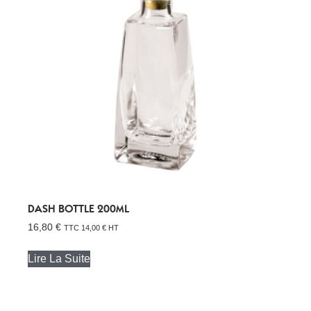
DASH BOTTLE 200ML
16,80
€
TTC
14,00
€
HT
Lire La Suite