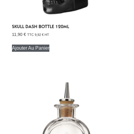
SKULL DASH BOTTLE 120ML
11,90
€
TTC
9,92
€
HT
Ajouter Au Panier