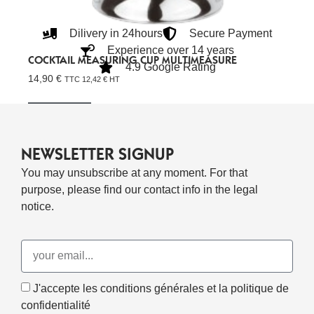
Dilivery in 24hours
Secure Payment
Experience over 14 years
COCKTAIL MEASURING CUP MULTIMEASURE
4.9 Google Rating
14,90
€
TTC
12,42
€
HT
Lire La Suite
NEWSLETTER SIGNUP
You may unsubscribe at any moment. For that
purpose, please find our contact info in the legal
notice.
J'accepte les conditions générales et la politique de
confidentialité