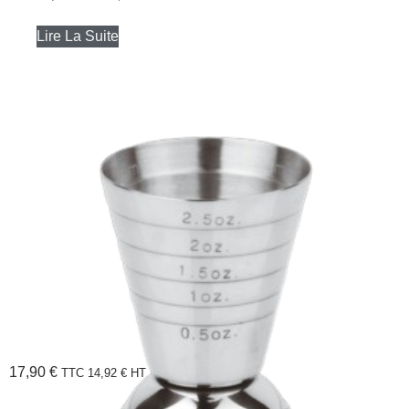
Lire La Suite
17,90
€
TTC
14,92
€
HT