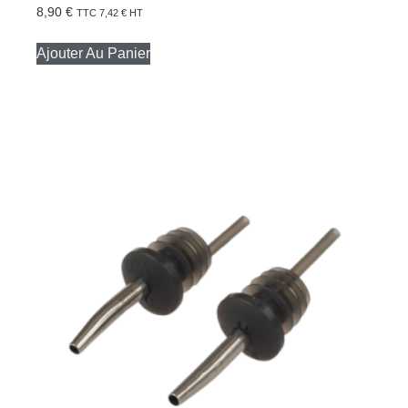
8,90
€
TTC
7,42
€
HT
Ajouter Au Panier