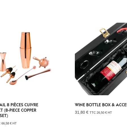
AIL 8 PIÈCES CUIVRE
WINE BOTTLE BOX & ACCE
T (8-PIECE COPPER
31,80
€
TTC
26,50
€
HT
SET)
C
66,58
€
HT