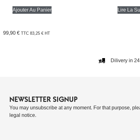
Ajouter Au Panier
Lire La Su
99,90
€
TTC
83,25
€
HT
Dilivery in 2
NEWSLETTER SIGNUP
You may unsubscribe at any moment. For that purpose, pleas
legal notice.