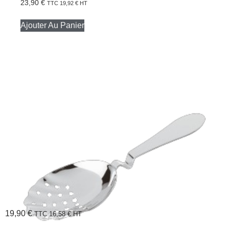
23,90
€
TTC
19,92
€
HT
Ajouter Au Panier
19,90
€
TTC
16,58
€
HT