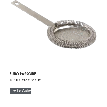
EURO PASSOIRE
13,90
€
TTC
11,58
€
HT
Lire La Suite