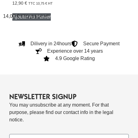
12,90
€
TTC
10,75
€
HT
14,00
€
Ajouter Au Panier
TTC
11,67
€
HT
Dilivery in 24hours
Secure Payment
Experience over 14 years
4.9 Google Rating
NEWSLETTER SIGNUP
You may unsubscribe at any moment. For that
purpose, please find our contact info in the legal
notice.