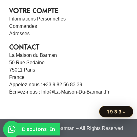
VOTRE COMPTE
Informations Personnelles
Commandes
Adresses
CONTACT
La Maison du Barman
50 Rue Sedaine
75011 Paris
France
Appelez-nous :
+33 9 82 56 83 39
Écrivez-nous :
Info@la-Maison-Du-Barman.fr
1933
▴
© 2011 – La Maison du Barman – All Rights Reserved
Discutons-En