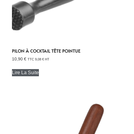
PILON À COCKTAIL TÊTE POINTUE
10,90
€
TTC
9,08
€
HT
Lire La Suite