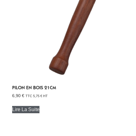
PILON EN BOIS 21CM
6,90
€
TTC
5,75
€
HT
Lire La Suite