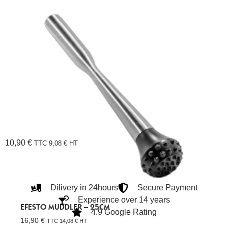
10,90
€
TTC
9,08
€
HT
Dilivery in 24hours
Secure Payment
Experience over 14 years
EFESTO MUDDLER – 25CM
4.9 Google Rating
16,90
€
TTC
14,08
€
HT