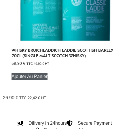
WHISKY BRUICHLADDICH LADDIE SCOTTISH BARLEY
70CL (SINGLE MALT SCOTCH WHISKY)
59,90
€
TTC
49,92
€
HT
Ajouter Au Panier
26,90
€
TTC
22,42
€
HT
Dilivery in 24hours
Secure Payment