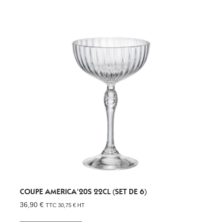
COUPE AMERICA’20S 22CL (SET DE 6)
36,90
€
TTC
30,75
€
HT