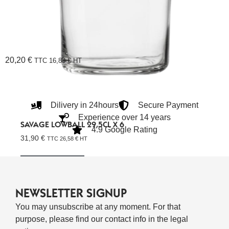
20,20
€
TTC
16,83
€
HT
Dilivery in 24hours
Secure Payment
Experience over 14 years
SAVAGE LOWBALL 29,5CL X 6
4.9 Google Rating
31,90
€
TTC
26,58
€
HT
Ajouter Au Panier
NEWSLETTER SIGNUP
You may unsubscribe at any moment. For that
purpose, please find our contact info in the legal