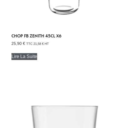
CHOP FB ZENITH 45CL X6
25,90
€
TTC
21,58
€
HT
Lire La Suite