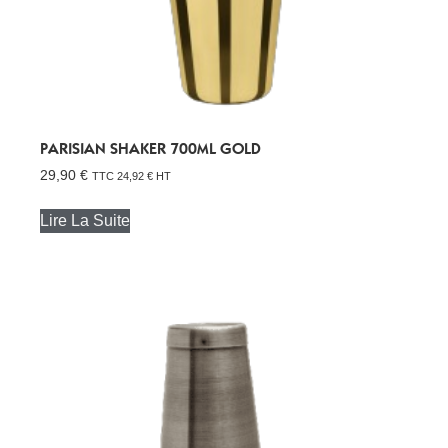
PARISIAN SHAKER 700ML GOLD
29,90
€
TTC
24,92
€
HT
Lire La Suite