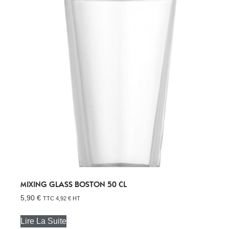
MIXING GLASS BOSTON 50 CL
5,90
€
TTC
4,92
€
HT
Lire La Suite