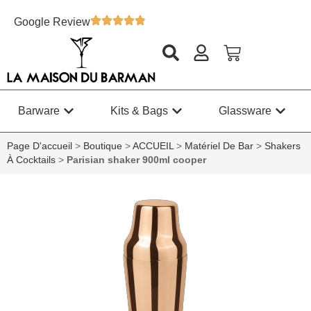
Google Review
Barware
Kits & Bags
Glassware
Page D'accueil
>
Boutique
>
ACCUEIL
>
Matériel De Bar
>
Shakers
À Cocktails
>
Parisian shaker 900ml cooper