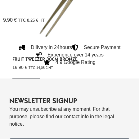
9,90
€
TTC
8,25
€
HT
Dilivery in 24hours
Secure Payment
Experience over 14 years
FRUIT TWEEZER 30CM BRONZE
4.9 Google Rating
16,90
€
TTC
14,08
€
HT
Lire La Suite
NEWSLETTER SIGNUP
You may unsubscribe at any moment. For that
purpose, please find our contact info in the legal
notice.