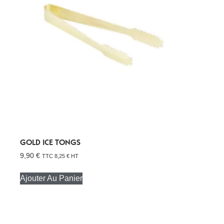
GOLD ICE TONGS
9,90
€
TTC
8,25
€
HT
Ajouter Au Panier