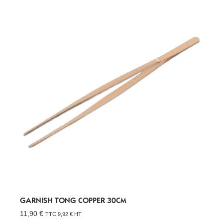
GARNISH TONG COPPER 30CM
11,90
€
TTC
9,92
€
HT