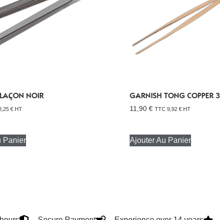
GLAÇON NOIR
GARNISH TONG COPPER 
11,90
€
8,25
€
HT
TTC
9,92
€
HT
u Panier
Ajouter Au Panier
4hours
Secure Payment
Experience over 14 years