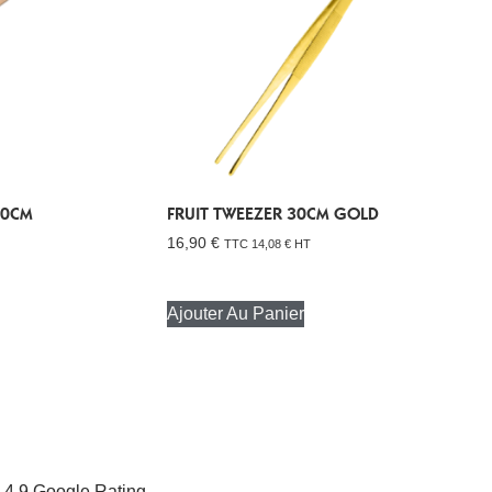
30CM
FRUIT TWEEZER 30CM GOLD
16,90
€
TTC
14,08
€
HT
Ajouter Au Panier
4.9 Google Rating