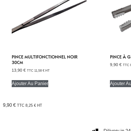
PINCE MULTIFONCTIONNEL NOIR
PINCE À 
30CM
9,90
€
TTC
13,90
€
TTC
11,58
€
HT
Ajouter Au Panier
Ajouter A
9,90
€
TTC
8,25
€
HT
Dilivery in 2