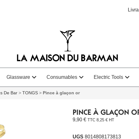
Livra
Glassware
Consumables
Electric Tools
es De Bar
>
TONGS
>
Pince à glaçon or
PINCE À GLAÇON O
9,90
€
TTC
8,25
€
HT
UGS
8014808173813