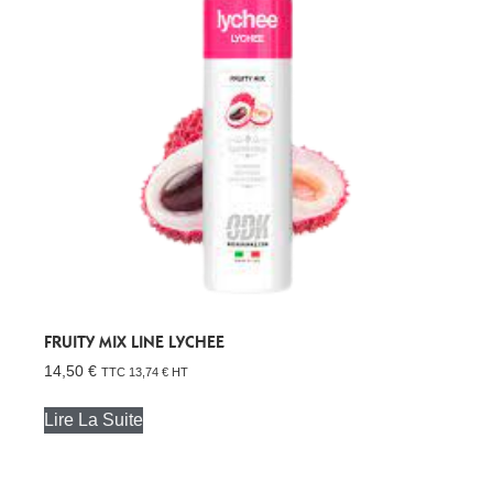
FRUITY MIX LINE LYCHEE
14,50
€
TTC
13,74
€
HT
Lire La Suite