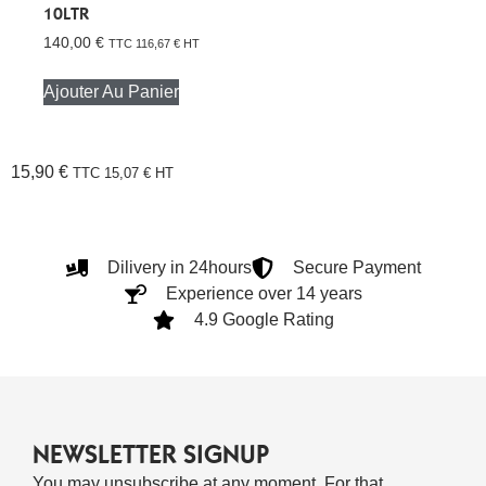
10LTR
140,00
€
TTC
116,67
€
HT
Ajouter Au Panier
15,90
€
TTC
15,07
€
HT
Dilivery in 24hours
Secure Payment
Experience over 14 years
4.9 Google Rating
NEWSLETTER SIGNUP
You may unsubscribe at any moment. For that