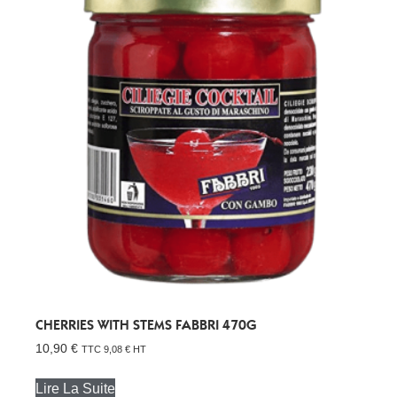
CHERRIES WITH STEMS FABBRI 470G
10,90
€
TTC
9,08
€
HT
Lire La Suite