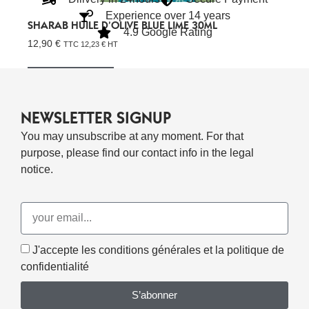
Experience over 14 years
SHARAB HUILE D’OLIVE BLUE LIME 30ML
4.9 Google Rating
12,90
€
TTC
12,23
€
HT
Ajouter Au Panier
NEWSLETTER SIGNUP
You may unsubscribe at any moment. For that
purpose, please find our contact info in the legal
notice.
J'accepte les conditions générales et la politique de
confidentialité
S’abonner