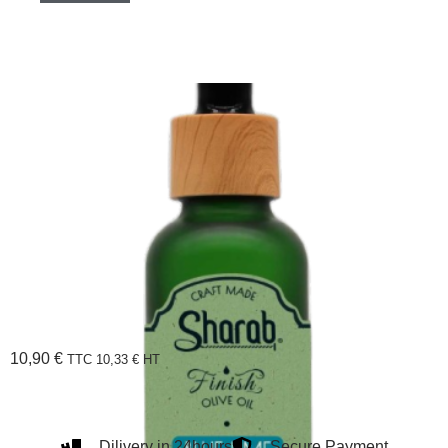
10,90
€
TTC
10,33
€
HT
Dilivery in 24hours
Secure Payment