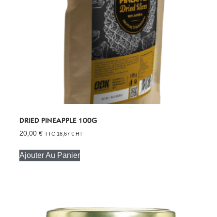
DRIED PINEAPPLE 100G
20,00
€
TTC
16,67
€
HT
Ajouter Au Panier