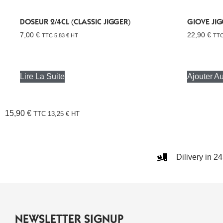
DOSEUR 2/4CL (CLASSIC JIGGER)
GIOVE JI
7,00
€
22,90
€
TTC
5,83
€
HT
TT
Lire La Suite
Ajouter A
15,90
€
TTC
13,25
€
HT
Dilivery in 2
NEWSLETTER SIGNUP