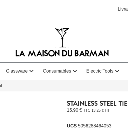
Livra
Glassware
Consumables
Electric Tools
ml
STAINLESS STEEL TI
15,90
€
TTC
13,25
€
HT
UGS
5056288464053