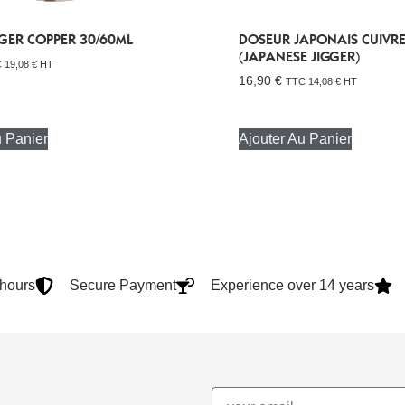
GGER COPPER 30/60ML
DOSEUR JAPONAIS CUIVRE
(JAPANESE JIGGER)
C
19,08
€
HT
16,90
€
TTC
14,08
€
HT
u Panier
Ajouter Au Panier
4hours
Secure Payment
Experience over 14 years