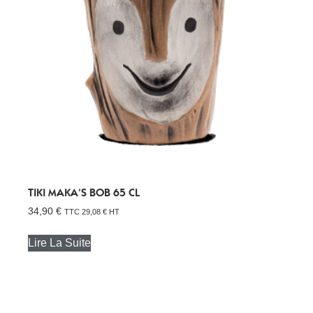
TIKI MAKA’S BOB 65 CL
34,90
€
TTC
29,08
€
HT
Lire La Suite