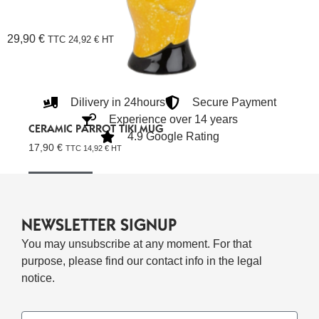
29,90
€
TTC
24,92
€
HT
Dilivery in 24hours
Secure Payment
Experience over 14 years
CERAMIC PARROT TIKI MUG
4.9 Google Rating
17,90
€
TTC
14,92
€
HT
Lire La Suite
NEWSLETTER SIGNUP
You may unsubscribe at any moment. For that
purpose, please find our contact info in the legal
notice.