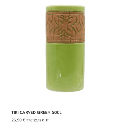
TIKI CARVED GREEN 50CL
26,90
€
TTC
22,42
€
HT