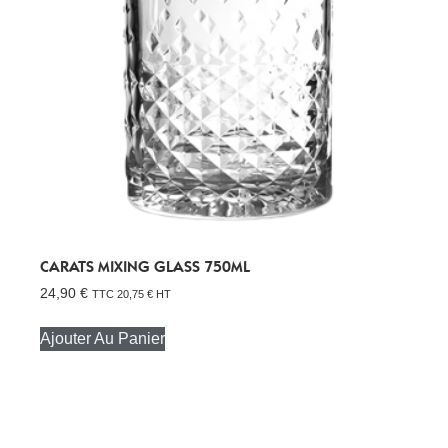
CARATS MIXING GLASS 750ML
24,90
€
TTC
20,75
€
HT
Ajouter Au Panier