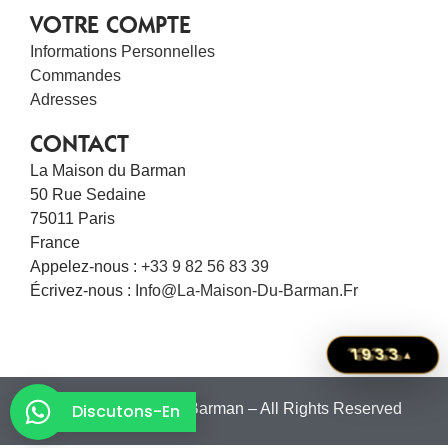
VOTRE COMPTE
Informations Personnelles
Commandes
Adresses
CONTACT
La Maison du Barman
50 Rue Sedaine
75011 Paris
France
Appelez-nous :
+33 9 82 56 83 39
Écrivez-nous :
Info@la-Maison-Du-Barman.fr
1933
▴
Discutons-En
© 2011 – La Maison du Barman – All Rights Reserved