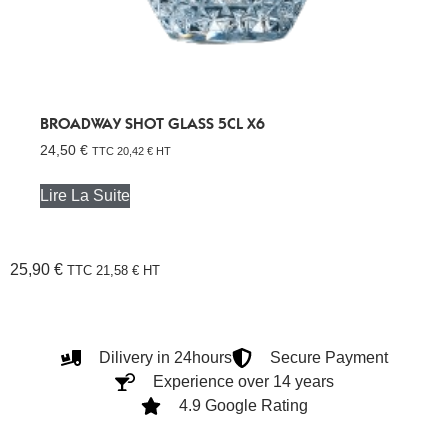
BROADWAY SHOT GLASS 5CL X6
24,50
€
TTC
20,42
€
HT
Lire La Suite
25,90
€
TTC
21,58
€
HT
Dilivery in 24hours
Secure Payment
Experience over 14 years
4.9 Google Rating