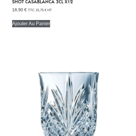
SHOT CASABLANCA 3CL X12
18,90
€
TTC
15,75
€
HT
Ajouter Au Panier