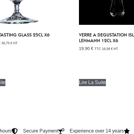
ASTING GLASS 25CL X6
VERRE A DEGUSTATION IS
LEHMANN 12CL X6
C
30,75
€
HT
19,90
€
TTC
16,58
€
HT
ite
Lire La Suite
4hours
Secure Payment
Experience over 14 years