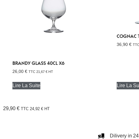
COGNAC T
36,90
€
TT
BRANDY GLASS 40CL X6
26,00
€
TTC
21,67
€
HT
Lire La Suite
Lire La Su
29,90
€
TTC
24,92
€
HT
Dilivery in 2