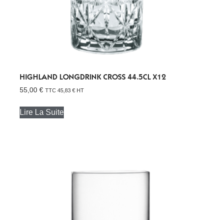
HIGHLAND LONGDRINK CROSS 44.5CL X12
55,00
€
TTC
45,83
€
HT
Lire La Suite