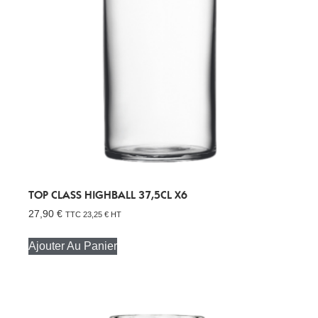
TOP CLASS HIGHBALL 37,5CL X6
27,90
€
TTC
23,25
€
HT
Ajouter Au Panier