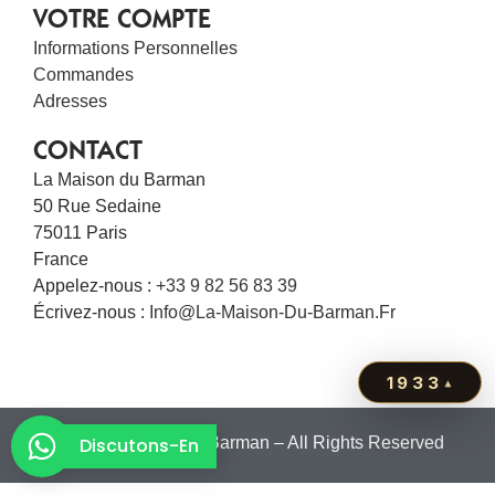
VOTRE COMPTE
Informations Personnelles
Commandes
Adresses
CONTACT
La Maison du Barman
50 Rue Sedaine
75011 Paris
France
Appelez-nous :
+33 9 82 56 83 39
Écrivez-nous :
Info@la-Maison-Du-Barman.fr
1933
▴
© 2011 – La Maison du Barman – All Rights Reserved
Discutons-En