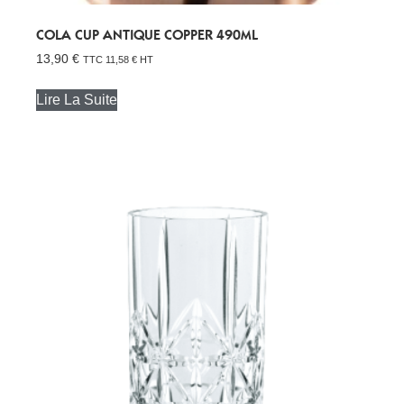
COLA CUP ANTIQUE COPPER 490ML
13,90
€
TTC
11,58
€
HT
Lire La Suite