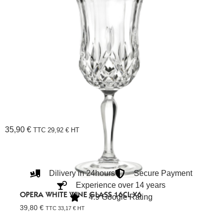
35,90
€
TTC
29,92
€
HT
Dilivery in 24hours
Secure Payment
Experience over 14 years
OPERA WHITE WINE GLASS 16CL X6
4.9 Google Rating
39,80
€
TTC
33,17
€
HT