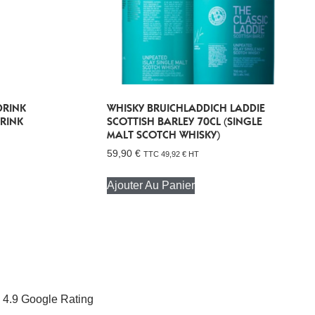
DRINK
WHISKY BRUICHLADDICH LADDIE
RINK
SCOTTISH BARLEY 70CL (SINGLE
MALT SCOTCH WHISKY)
59,90
€
TTC
49,92
€
HT
Ajouter Au Panier
4.9 Google Rating