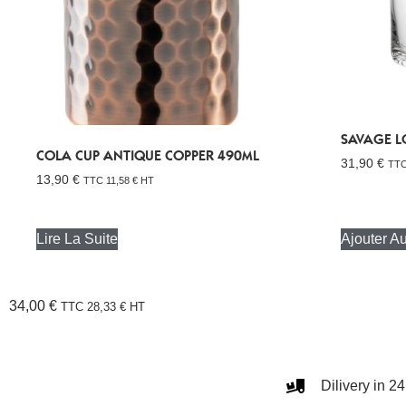
SAVAGE L
COLA CUP ANTIQUE COPPER 490ML
31,90
€
TT
13,90
€
TTC
11,58
€
HT
Lire La Suite
Ajouter A
34,00
€
TTC
28,33
€
HT
Dilivery in 2