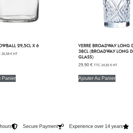
OWBALL 29,5CL X 6
VERRE BROADWAY LONG 
38CL (BROADWAY LONG D
C
26,58
€
HT
GLASS)
29,90
€
TTC
24,92
€
HT
u Panier
Ajouter Au Panier
4hours
Secure Payment
Experience over 14 years