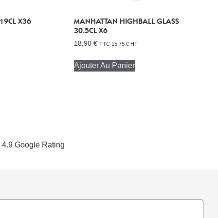
19CL X36
MANHATTAN HIGHBALL GLASS
30.5CL X6
18,90
€
TTC
15,75
€
HT
Ajouter Au Panier
4.9 Google Rating