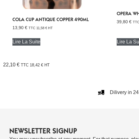
OPERA WH
COLA CUP ANTIQUE COPPER 490ML
39,80
€
TT
13,90
€
TTC
11,58
€
HT
Lire La Suite
Lire La Su
22,10
€
TTC
18,42
€
HT
Dilivery in 2
NEWSLETTER SIGNUP