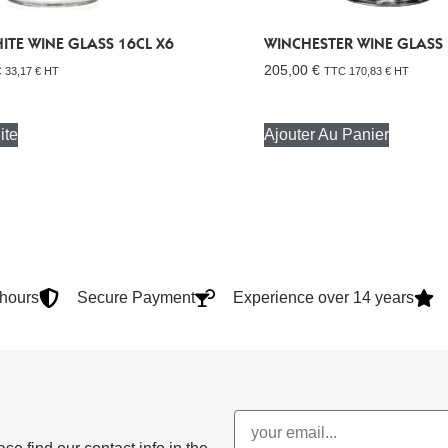
ITE WINE GLASS 16CL X6
WINCHESTER WINE GLASS 
205,00
€
C
33,17
€
HT
TTC
170,83
€
HT
ite
Ajouter Au Panier
4hours
Secure Payment
Experience over 14 years