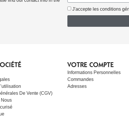
e find our contact info in the
J'accepte les conditions géné
OCIÉTÉ
VOTRE COMPTE
Informations Personnelles
gales
Commandes
utilisation
Adresses
Générales De Vente (CGV)
 Nous
curisé
ue