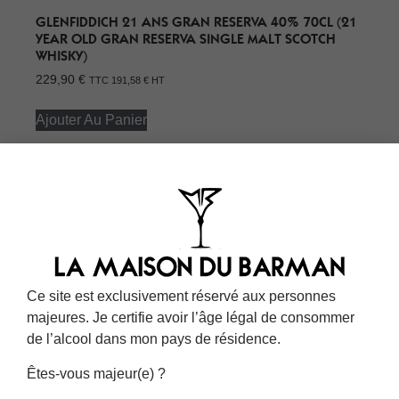
GLENFIDDICH 21 ANS GRAN RESERVA 40% 70CL (21
YEAR OLD GRAN RESERVA SINGLE MALT SCOTCH
WHISKY)
229,90
€
TTC
191,58
€
HT
Ajouter Au Panier
Ce site est exclusivement réservé aux personnes
majeures. Je certifie avoir l’âge légal de consommer
de l’alcool dans mon pays de résidence.
Êtes-vous majeur(e) ?