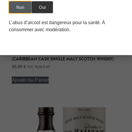
Non
Oui
L’abus d’alcool est dangereux pour la santé. À
consommer avec modération.
WHISKY BALVENIE 14 ANS CARIBBEAN CASK 70CL
(CARIBBEAN CASK SINGLE MALT SCOTCH WHISKY)
95,90
€
TTC
79,92
€
HT
Ajouter Au Panier