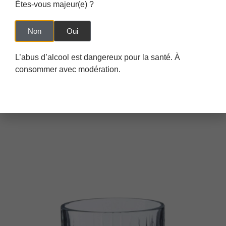
Êtes-vous majeur(e) ?
Non
Oui
L’abus d’alcool est dangereux pour la santé. À
WHISKY OCTOMORE 13.1 59.2% 70CL (OCTOMORE
13.1 ISLAY SINGLE MALT SCOTCH WHISKY)
consommer avec modération.
190,00
€
TTC
158,33
€
HT
Lire La Suite