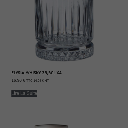
ELYSIA WHISKY 35,5CL X4
16,90
€
TTC
14,08
€
HT
Lire La Suite