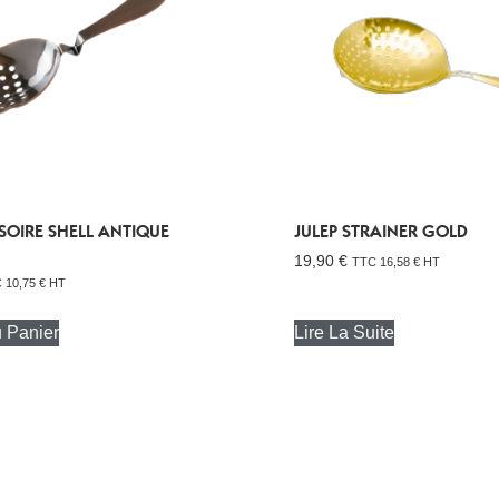
SOIRE SHELL ANTIQUE
JULEP STRAINER GOLD
19,90
€
TTC
16,58
€
HT
C
10,75
€
HT
u Panier
Lire La Suite