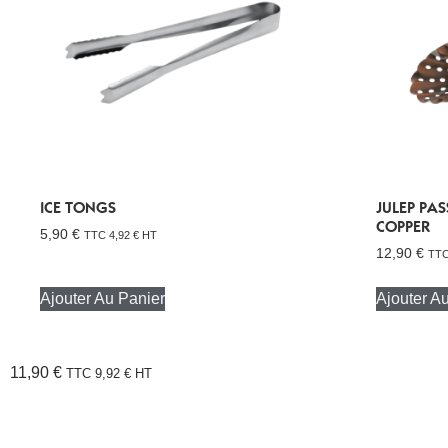
ICE TONGS
JULEP PAS
COPPER
5,90
€
TTC
4,92
€
HT
12,90
€
TT
Ajouter Au Panier
Ajouter A
11,90
€
TTC
9,92
€
HT