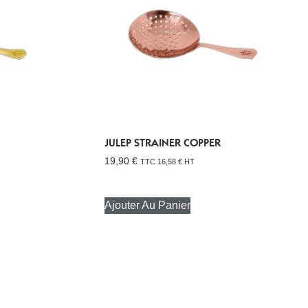
JULEP STRAINER COPPER
19,90
€
TTC
16,58
€
HT
Ajouter Au Panier