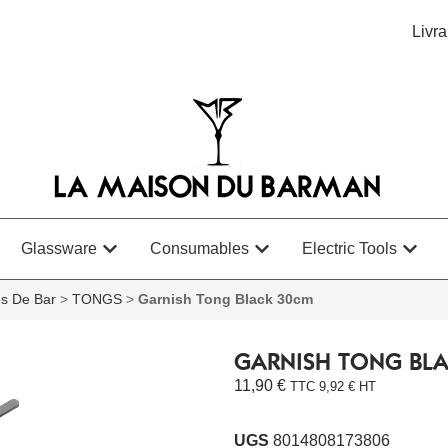
Livra
Glassware
Consumables
Electric Tools
es De Bar
>
TONGS
>
Garnish Tong Black 30cm
GARNISH TONG BLA
11,90
€
TTC
9,92
€
HT
UGS
8014808173806