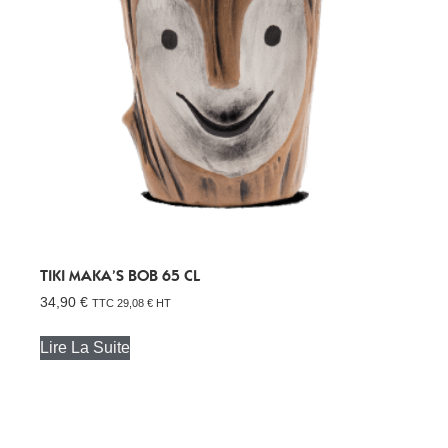
TIKI MAKA’S BOB 65 CL
34,90
€
TTC
29,08
€
HT
Lire La Suite