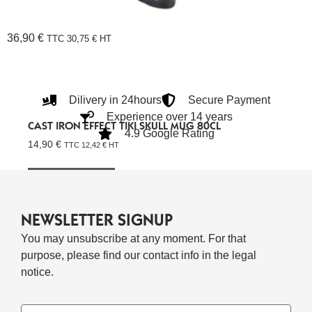
36,90
€
TTC
30,75
€
HT
Dilivery in 24hours
Secure Payment
Experience over 14 years
CAST IRON EFFECT TIKI SKULL MUG 80CL
4.9 Google Rating
14,90
€
TTC
12,42
€
HT
Ajouter Au Panier
NEWSLETTER SIGNUP
You may unsubscribe at any moment. For that
purpose, please find our contact info in the legal
notice.