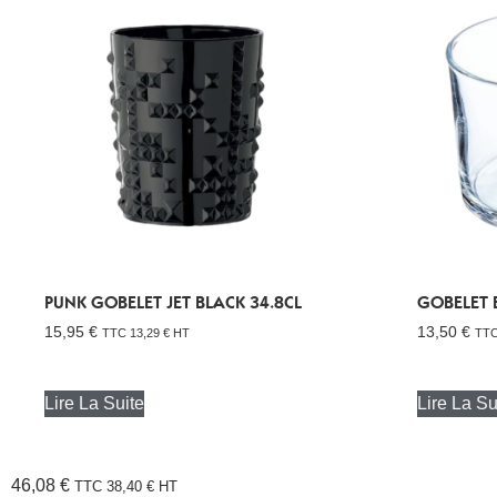
PUNK GOBELET JET BLACK 34.8CL
GOBELET 
15,95
€
13,50
€
TTC
13,29
€
HT
TT
Lire La Suite
Lire La Su
46,08
€
TTC
38,40
€
HT