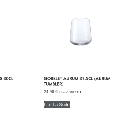
S 30CL
GOBELET AURUM 37,5CL (AURUM
TUMBLER)
24,96
€
TTC
20,80
€
HT
Lire La Suite