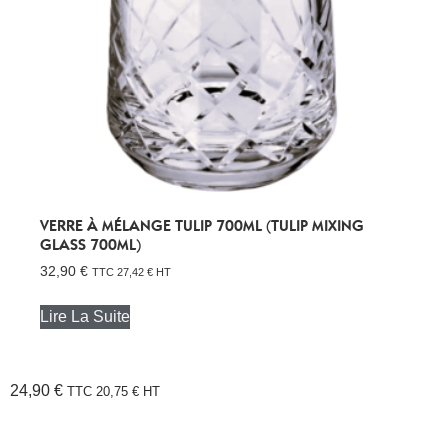
VERRE À MÉLANGE TULIP 700ML (TULIP MIXING
GLASS 700ML)
32,90
€
TTC
27,42
€
HT
Lire La Suite
24,90
€
TTC
20,75
€
HT