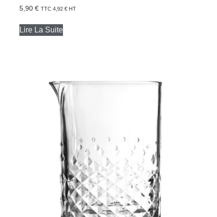
5,90
€
TTC
4,92
€
HT
Lire La Suite