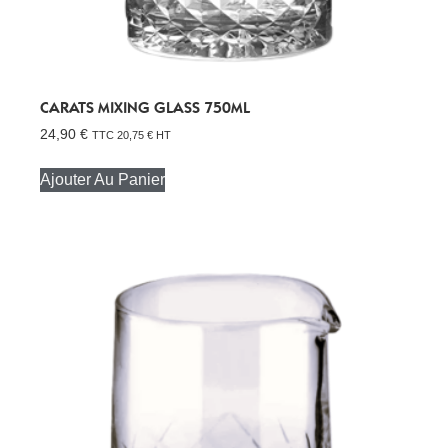
CARATS MIXING GLASS 750ML
24,90
€
TTC
20,75
€
HT
Ajouter Au Panier