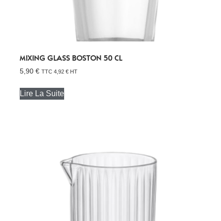
MIXING GLASS BOSTON 50 CL
5,90
€
TTC
4,92
€
HT
Lire La Suite