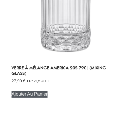
VERRE À MÉLANGE AMERICA 20S 79CL (MIXING
GLASS)
27,90
€
TTC
23,25
€
HT
Ajouter Au Panier