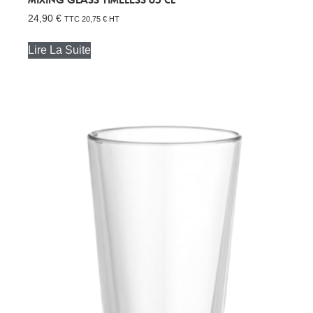
24,90
€
TTC
20,75
€
HT
Lire La Suite